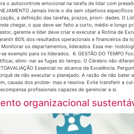
a o autocontrole emocional na tarefa de lidar com pressões
NEJAMENTO Jamais inicie o dia sem objetivos específicos 
ização, a definição das tarefas, prazos, priori- dades. O 
de chegar, o que deve ser feito a curto, médio e longo pr
or, gerente e líder deve criar e executar a Rotina de Exce
arantir 80% dos resultados operacionais e financeiros da
. Monitorar os departamentos, liderados. Essa me- todolog
se exemplo para os liderados. 6. GESTÃO DO TEMPO Focar 
tificar, elimi- nar as fugas do tempo. O Cérebro não dife
UTOAVALIAÇÃO Essencial no alcance da Excelência. Pergunt
 porquê de não executar o planejado. A razão de não bater 
m, causas dos proble- mas e resolva. Evite transferir a cul
 recompensa profissionais capazes de gerenciar a si.
ento organizacional sustentá