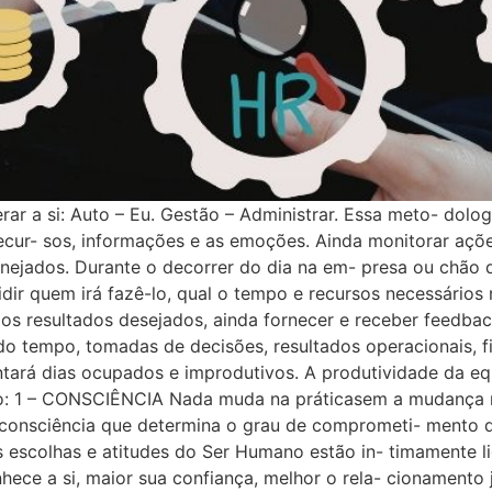
r a si: Auto – Eu. Gestão – Administrar. Essa meto- dologia 
, recur- sos, informações e as emoções. Ainda monitorar aç
nejados. Durante o decorrer do dia na em- presa ou chão de
idir quem irá fazê-lo, qual o tempo e recursos necessários 
os resultados desejados, ainda fornecer e receber feedba
o tempo, tomadas de decisões, resultados operacionais, fin
ntará dias ocupados e improdutivos. A produtividade da e
ão: 1 – CONSCIÊNCIA Nada muda na práticasem a mudança na
 de consciência que determina o grau de comprometi- mento 
s escolhas e atitudes do Ser Humano estão in- timamente l
a si, maior sua confiança, melhor o rela- cionamento ju