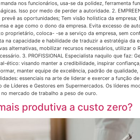
 manda nos funcionários, usa-se da polidez, ferramenta fun
 mágicas. Isso por medo de perder a autoridade. 2. EMPREE
, prevê as oportunidades; Tem visão holística da empresa; 
; Pensa e age como o dono da empresa. Evita excesso de au
proprietário, coloca- -se a serviço da empresa, sem confun
 na capacidade e habilidade de traduzir a estratégia da 
 alternativas, mobilizar recursos necessários, utilizar o 
cessário. 3. PROFISSIONAL Especialista naquilo que faz: Ge
l-ético: visando manter a credibilidade, inspirar confianç
formar, manter equipe de excelência, padrão de qualidade,
dades: essenciais na arte de liderar e exercer a função de
 de Líderes e Gestores em Supermercados. Os líderes mod
 no mercado de trabalho a peso de ouro.
mais produtiva a custo zero?