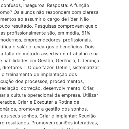
 confusos, inseguros. Resposta: A função
: Como? Os alunos não respondem com clareza.
amentos ao assumir o cargo de líder. Não
 pouco resultado. Pesquisas comprovam que o
idas profissionalmente são, em média, 51%
 modernos, empreendedores, profissionais.
ifica o salário, encargos e benefícios. Dois,
a falta de método assertivo no trabalho e na
e habilidades em Gestão, Gerência, Liderança
diretores = O que fazer. Definir, sistematizar
r o treinamento de implantação dos
xecução dos processos, procedimentos,
reciação, correção, desenvolvimento. Criar,
ar a cultura operacional da empresa. Utilizar
derados. Criar e Executar a Rotina de
cionários, promover a gestão dos sonhos,
 aos seus sonhos. Criar e implantar: Reunião
o resultados. Promover reuniões interativas,