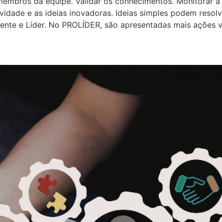
membros da equipe. Validar os conhecimentos. Monitorar a 
tividade e as ideias inovadoras. Ideias simples podem resol
rente e Líder. No PROLÍDER, são apresentadas mais ações v