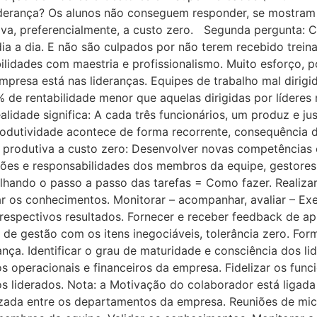
liderança? Os alunos não conseguem responder, se mostram
tiva, preferencialmente, a custo zero. Segunda pergunta
dia a dia. E não são culpados por não terem recebido trein
ilidades com maestria e profissionalismo. Muito esforço,
empresa está nas lideranças. Equipes de trabalho mal dirig
de rentabilidade menor que aquelas dirigidas por líderes
idade significa: A cada três funcionários, um produz e just
odutividade acontece de forma recorrente, consequência d
e produtiva a custo zero: Desenvolver novas competências 
ções e responsabilidades dos membros da equipe, gestores, 
lhando o passo a passo das tarefas = Como fazer. Realiza
ar os conhecimentos. Monitorar – acompanhar, avaliar – E
 respectivos resultados. Fornecer e receber feedback de ap
 de gestão com os itens inegociáveis, tolerância zero. Form
ança. Identificar o grau de maturidade e consciência dos li
os operacionais e financeiros da empresa. Fidelizar os fun
os liderados. Nota: a Motivação do colaborador está ligada
izada entre os departamentos da empresa. Reuniões de micr